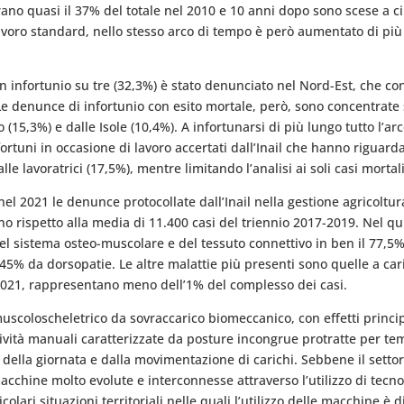
ano quasi il 37% del totale nel 2010 e 10 anni dopo sono scese a ci
 lavoro standard, nello stesso arco di tempo è però aumentato di più
un infortunio su tre (32,3%) è stato denunciato nel Nord-Est, che con
4). Le denunce di infortunio con esito mortale, però, sono concentrat
o (15,3%) e dalle Isole (10,4%). A infortunarsi di più lungo tutto l
nfortuni in occasione di lavoro accertati dall’Inail che hanno riguard
 alle lavoratrici (17,5%), mentre limitando l’analisi ai soli casi morta
el 2021 le denunce protocollate dall’Inail nella gestione agricoltur
eno rispetto alla media di 11.400 casi del triennio 2017-2019. Nel 
el sistema osteo-muscolare e del tessuto connettivo in ben il 77,5% 
l 45% da dorsopatie. Le altre malattie più presenti sono quelle a ca
l 2021, rappresentano meno dell’1% del complesso dei casi.
 muscoloscheletrico da sovraccarico biomeccanico, con effetti princi
ttività manuali caratterizzate da posture incongrue protratte per te
 della giornata e dalla movimentazione di carichi. Sebbene il settor
ine molto evolute e interconnesse attraverso l’utilizzo di tecnolog
icolari situazioni territoriali nelle quali l’utilizzo delle macchine è