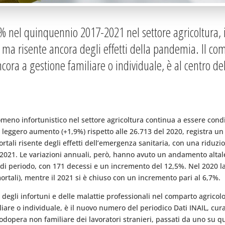
9% nel quinquennio 2017-2021 nel settore agricoltura, 
 ma risente ancora degli effetti della pandemia. Il com
ora a gestione familiare o individuale, è al centro de
meno infortunistico nel settore agricoltura continua a essere cond
leggero aumento (+1,9%) rispetto alle 26.713 del 2020, registra un
mortali risente degli effetti dell’emergenza sanitaria, con una riduz
 2021. Le variazioni annuali, però, hanno avuto un andamento altale
cco di periodo, con 171 decessi e un incremento del 12,5%. Nel 202
ortali), mentre il 2021 si è chiuso con un incremento pari al 6,7%.
 degli infortuni e delle malattie professionali nel comparto agricolo
are o individuale, è il nuovo numero del periodico Dati INAIL, cura
dopera non familiare dei lavoratori stranieri, passati da uno su qu