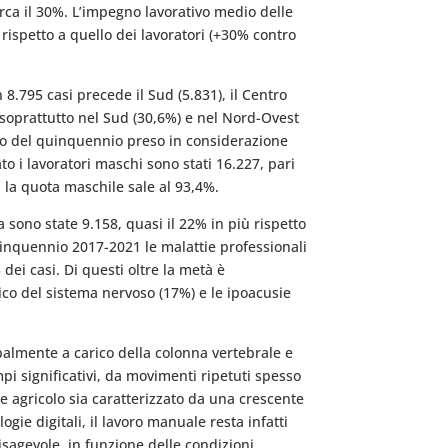
rca il 30%. L’impegno lavorativo medio delle
 rispetto a quello dei lavoratori (+30% contro
 8.795 casi precede il Sud (5.831), il Centro
e soprattutto nel Sud (30,6%) e nel Nord-Ovest
’arco del quinquennio preso in considerazione
ato i lavoratori maschi sono stati 16.227, pari
li la quota maschile sale al 93,4%.
a sono state 9.158, quasi il 22% in più rispetto
quinquennio 2017-2021 le malattie professionali
dei casi. Di questi oltre la metà è
rico del sistema nervoso (17%) e le ipoacusie
palmente a carico della colonna vertebrale e
mpi significativi, da movimenti ripetuti spesso
e agricolo sia caratterizzato da una crescente
ie digitali, il lavoro manuale resta infatti
 disagevole, in funzione delle condizioni