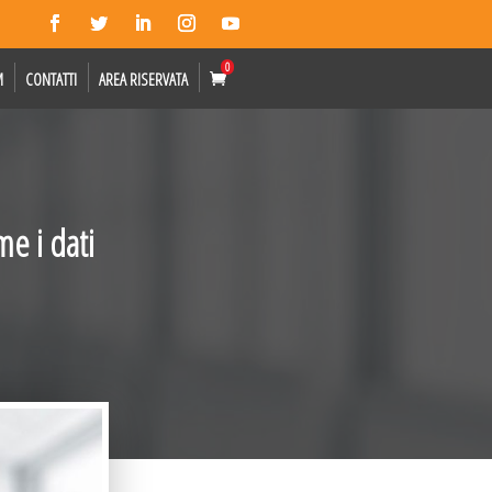
0
M
CONTATTI
AREA RISERVATA
e i dati