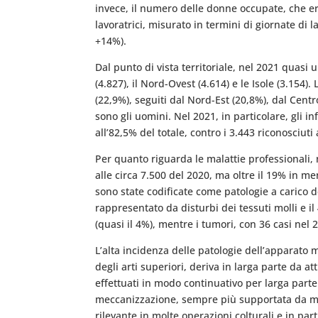
invece, il numero delle donne occupate, che er
lavoratrici, misurato in termini di giornate di
+14%).
Dal punto di vista territoriale, nel 2021 quasi 
(4.827), il Nord-Ovest (4.614) e le Isole (3.15
(22,9%), seguiti dal Nord-Est (20,8%), dal Centr
sono gli uomini. Nel 2021, in particolare, gli i
all’82,5% del totale, contro i 3.443 riconosciuti
Per quanto riguarda le malattie professionali, n
alle circa 7.500 del 2020, ma oltre il 19% in m
sono state codificate come patologie a carico d
rappresentato da disturbi dei tessuti molli e i
(quasi il 4%), mentre i tumori, con 36 casi ne
L’alta incidenza delle patologie dell’apparato
degli arti superiori, deriva in larga parte da a
effettuati in modo continuativo per larga parte
meccanizzazione, sempre più supportata da macch
rilevante in molte operazioni colturali e in part