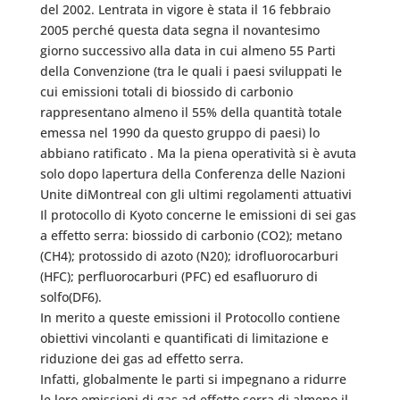
del 2002. Lentrata in vigore è stata il 16 febbraio
2005 perché questa data segna il novantesimo
giorno successivo alla data in cui almeno 55 Parti
della Convenzione (tra le quali i paesi sviluppati le
cui emissioni totali di biossido di carbonio
rappresentano almeno il 55% della quantità totale
emessa nel 1990 da questo gruppo di paesi) lo
abbiano ratificato . Ma la piena operatività si è avuta
solo dopo lapertura della Conferenza delle Nazioni
Unite diMontreal con gli ultimi regolamenti attuativi
Il protocollo di Kyoto concerne le emissioni di sei gas
a effetto serra: biossido di carbonio (CO2); metano
(CH4); protossido di azoto (N20); idrofluorocarburi
(HFC); perfluorocarburi (PFC) ed esafluoruro di
solfo(DF6).
In merito a queste emissioni il Protocollo contiene
obiettivi vincolanti e quantificati di limitazione e
riduzione dei gas ad effetto serra.
Infatti, globalmente le parti si impegnano a ridurre
le loro emissioni di gas ad effetto serra di almeno il