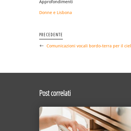
Approfondimenti
Donne e Lisbona
PRECEDENTE
Comunicazioni vocali bordo-terra per il cie
Post correlati