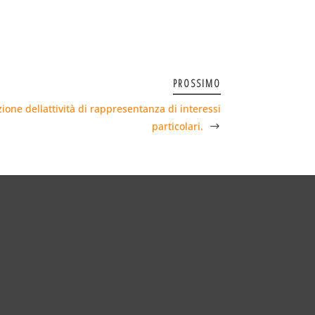
PROSSIMO
one dellattività di rappresentanza di interessi
particolari.