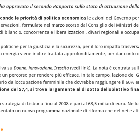
o ha approvato il secondo Rapporto sullo stato di attuazione della
condo le priorità di politica economica
le azioni del Governo per 
rvazioni, formulate nel marzo scorso dal Consiglio dei Ministri de
i bilancio, concorrenza e liberalizzazioni, divari regionali e occupaz
 politiche per la giustizia e la sicurezza, per il loro impatto trasver
energia viene inoltre trattata approfonditamente, per dar conto di 
tiva su
Donne, Innovazione,Crescita
(vedi link). La nota è centrata sul
 un percorso per rendere più efficace, in tale campo, lazione del G
prio dalloccupazione femminile che dovrebbe raggiungere il 60% en
ione del 57,4, si trova largamente al di sotto dellobiettivo fin
strategia di Lisbona fino al 2008 è pari al 63,5 miliardi euro. Nell
ntato un nuovo programma nazionale di riforma che delinei e attua
ie