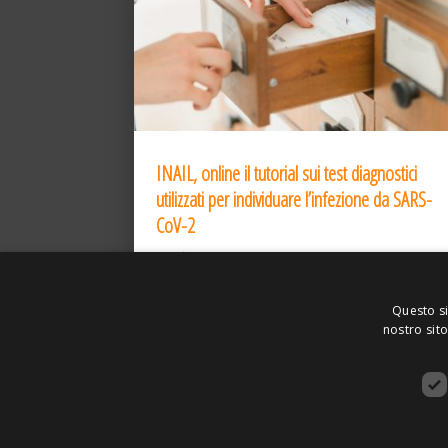
INAIL, online il tutorial sui test diagnostici
utilizzati per individuare l’infezione da SARS-
CoV-2
31 Dic 2020
Questo si
nostro sito
ASSOCIAZIONE AMBIENTE E LAVORO – VI