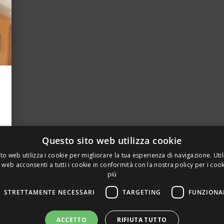
Questo sito web utilizza cookie
to web utilizza i cookie per migliorare la tua esperienza di navigazione. Util
 web acconsenti a tutti i cookie in conformità con la nostra policy per i coo
più
STRETTAMENTE NECESSARI
TARGETING
FUNZIONA
A PRIVATA DELLA TORRE, 15 – 20127 – MILANO – P. IVA 00
ACCETTO
RIFIUTA TUTTO