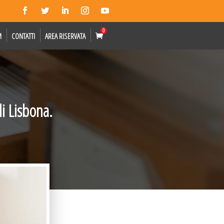
0
M
CONTATTI
AREA RISERVATA
di Lisbona.