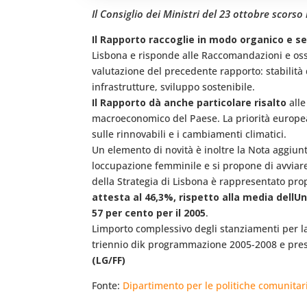
Il Consiglio dei Ministri del 23 ottobre scors
Il Rapporto raccoglie in modo organico e se
Lisbona e risponde alle Raccomandazioni e osse
valutazione del precedente rapporto: stabilità d
infrastrutture, sviluppo sostenibile.
Il Rapporto dà anche particolare risalto
alle
macroeconomico del Paese. La priorità europea 
sulle rinnovabili e i cambiamenti climatici.
Un elemento di novità è inoltre la Nota aggiun
loccupazione femminile e si propone di avviare
della Strategia di Lisbona è rappresentato pro
attesta al 46,3%, rispetto alla media dellUn
57 per cento per il 2005
.
Limporto complessivo degli stanziamenti per la 
triennio dik programmazione 2005-2008 e prese
(LG/FF)
Fonte:
Dipartimento per le politiche comunitar