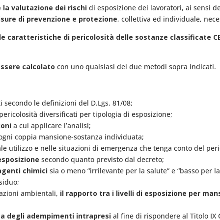
e la valutazione dei rischi
di esposizione dei lavoratori, ai sensi de
misure di prevenzione e protezione
, collettiva ed individuale, nece
 caratteristiche di pericolosità delle sostanze classificate C
essere calcolato
con uno qualsiasi dei due metodi sopra indicati.
 secondo le definizioni del D.Lgs. 81/08;
ericolosità diversificati per tipologia di esposizione;
ioni
a cui applicare l’analisi;
ogni coppia mansione-sostanza individuata;
e utilizzo e nelle situazioni di emergenza che tenga conto del peric
 esposizione
secondo quanto previsto dal decreto;
 agenti chimici
sia o meno “irrilevante per la salute” e “basso per l
esiduo;
azioni ambientali,
il rapporto tra i livelli di esposizione per m
a degli adempimenti intrapresi
al fine di rispondere al Titolo IX