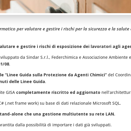
tico per valutare e gestire i rischi per la sicurezza e la salute
utare e gestire i rischi di esposizione dei lavoratori agli age
iluppato da Sindar S.r.l., Federchimica e Associazione Ambiente e
81/08
.
lle “Linee Guida sulla Protezione da Agenti Chimici”
del Coordin
uti delle Linee Guida
.
ite GISA
completamente riscritto ed aggiornato
nell’architettur
C# (.net frame work) su base di dati relazionale Microsoft SQL.
stand-alone che una gestione multiutente su rete LAN.
antita dalla possibilità di importare i dati già sviluppati.