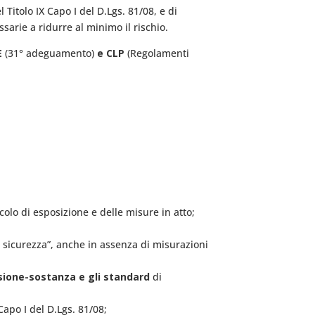
l Titolo IX Capo I del D.Lgs. 81/08, e di
ssarie a ridurre al minimo il rischio.
E
(31° adeguamento)
e CLP
(Regolamenti
olo di esposizione e delle misure in atto;
a sicurezza”, anche in assenza di misurazioni
ansione-sostanza e gli standard
di
 Capo I del D.Lgs. 81/08;