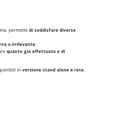
amma, permette
di soddisfare diverse
nte o irrilevante
;
zare
quanto già effettuato e di
ponibili in
versione stand alone e rete
,