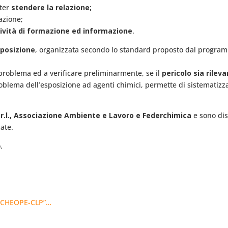
oter
stendere la relazione;
lazione;
ività di formazione ed informazione
.
sposizione
, organizzata secondo lo standard proposto dal progr
 problema ed a verificare preliminarmente, se il
pericolo sia rileva
roblema dell’esposizione ad agenti chimici, permette di sistematiz
s.r.l., Associazione Ambiente e Lavoro e Federchimica
e sono dis
ate.
.
e “CHEOPE-CLP”…