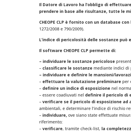
Il Datore di Lavoro ha l’obbligo di effettuar
prendere in base alle risultanze, tutte le 
CHEOPE CLP è fornito con un database con le
1272/2008 e 790/2009).
L’indice di pericolosità delle sostanze può 
Il software CHEOPE CLP permette di:
– individuare le sostanze pericolose
presenti
–
classificare le sostanze
mediante indici di p
– individuare e definire le mansioni/lavoraz
–
effettuare la valutazione preliminare
per 
–
definire un indice di esposizione
nel normal
– essere coadiuvati nel
definire il pericolo di
–
verificare se il pericolo di esposizione ad
ambientali, e determinare l’indice di rischio r
–
individuare,
ove siano state effettuate misur
riferimento;
–
verificare
, tramite check-list,
la completezz