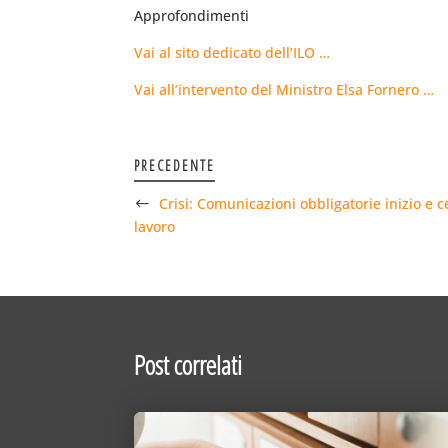
Approfondimenti
Vai al sito dedicato dell’ILO …
Vai all’intervento del Ministro Elsa Fornero …
PRECEDENTE
Crisi: Comunicazioni obbligatorie inizio e 
lavoro
Post correlati