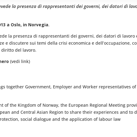
vede la presenza di rappresentanti dei governi, dei datori di lavo
013 a Oslo, in Norvegia
.
ede la presenza di rappresentanti dei governi, dei datori di lavoro e
nze e discutere sui temi della crisi economica e dell’occupazione, con
 diritto del lavoro.
rnero
(vedi link)
gs together Government, Employer and Worker representatives of t
t of the Kingdom of Norway, the European Regional Meeting provid
ropean and Central Asian Region to share their experiences and to 
 protection, social dialogue and the application of labour law