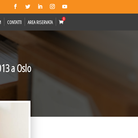
0
M
CONTATTI
AREA RISERVATA
013 a Oslo