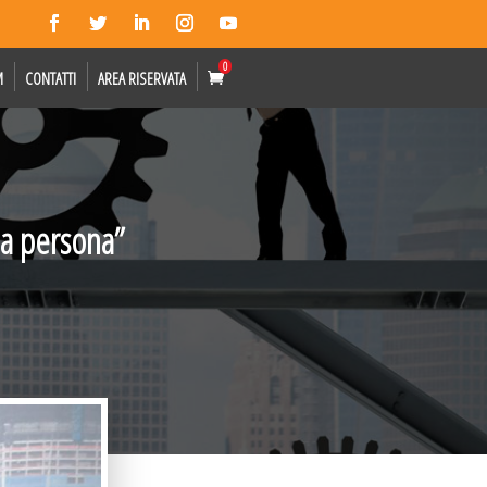
0
M
CONTATTI
AREA RISERVATA
la persona”