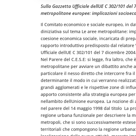
Sulla Gazzetta Ufficiale dellUE C 302/101 de
metropolitane europee: implicazioni socioecono
Il Comitato economico e sociale europeo, in dat
diniziativa sul tema Le aree metropolitane: i
coesione economica sociale, incaricata di prepa
rapporto introduttivo predisposto dal relatore 
Ufficiale dellUE C 302/101 del 7 dicembre 2004
Nel Parere del C.E.S.E: si legge, fra laltro, che 
metropolitane per avviare un dibattito anche a 
particolare il nesso diretto che intercorre fra i
determinante il modo in cui verranno realizzati 
grandi agglomerati e le rispettive zone di infl
apporto consistente alla strategia europea per l
nellambito dellUnione europea. La nozione di
nel parere del 14 maggio 1998 dal titolo  La pr
regione urbana funzionale per descrivere la me
metropoli, che si sono successivamente estese 
territoriali che compongono la regione urbana: 