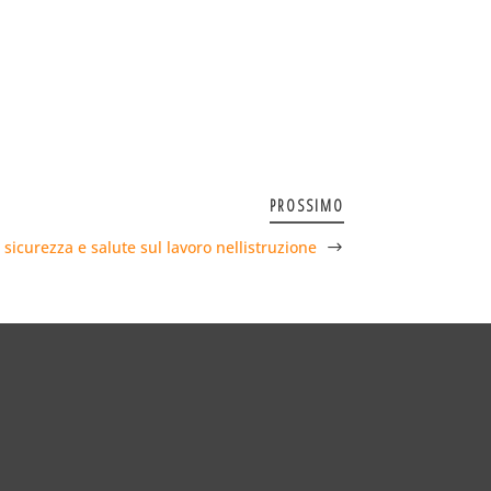
PROSSIMO
 sicurezza e salute sul lavoro nellistruzione