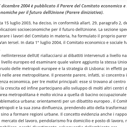
l 7 dicembre 2004 è pubblicato il Parere del Comitato economico e 
miche per il futuro dellUnione (Parere diniziativa).
a 15 luglio 2003, ha deciso, in conformità allart. 29, paragrafo 2,
mplicazioni socioeconomiche per il futuro dellUnione. La sezione s
rare i lavori del Comitato in materia, ha formulato il proprio parer
Van Iersel. In data 1° luglio 2004, il Comitato economico e sociale h
.
è nellinteresse dellUE riallacciarsi ai dibattiti intervenuti a livello
livello europeo ed esaminare quale valore aggiunto la stessa Unione
l ruolo delle metropoli europee e la strategia di Lisbona: in effetti p
nelle aree metropolitane. Il presente parere, infatti, si concentra i
uenza economica, per tre motivi principali: esse si trovano al centr
a crescita ed infine partecipano allo sviluppo di molti altri centri 
 area metropolitana è molto vicina a quella di bacino occupazionale
oblematica urbana: orientamenti per un dibattito europeo , il Comita
tropoli e la sua zona dinfluenza, prendendo atto della trasformazi
sino a formare regioni urbane. Il concetto evidenzia anche i rapport
mercato del lavoro, pendolarismo fra domicilio e posto di lavoro, re