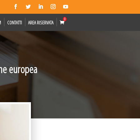
0
M
CONTATTI
AREA RISERVATA
one europea