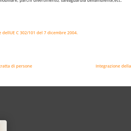
mobiliare, parchi divertimento, salvaguardia dellambiente,ecc.
e dellUE C 302/101 del 7 dicembre 2004.
tratta di persone
Integrazione della