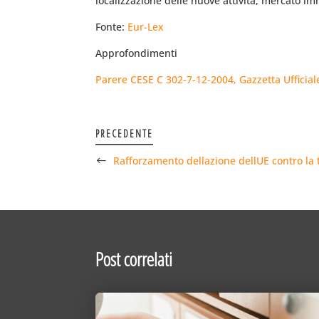
localizzazione delle nuove attività, mercato im
Fonte:
Eur-Lex
Approfondimenti
Parere CESE C 302-7-12-2004, Gazzetta Ufficial
PRECEDENTE
Rafforzamento dellazione dellUE contro la 
Post correlati