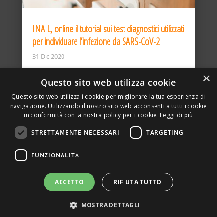
INAIL, online il tutorial sui test diagnostici utilizzati
per individuare l’infezione da SARS-CoV-2
31 Dic 2020
×
Questo sito web utilizza cookie
Questo sito web utilizza i cookie per migliorare la tua esperienza di
navigazione. Utilizzando il nostro sito web acconsenti a tutti i cookie
in conformità con la nostra policy per i cookie.
Leggi di più
STRETTAMENTE NECESSARI
TARGETING
ASSOCIAZIONE AMBIENTE E LAVORO – VIA PRIVATA
FUNZIONALITÀ
DELLA TORRE, 15 – 20127 – MILANO – P. IVA
00923870968 – CF: 08748400150 –
PRIVACY
SITO REALIZZATO DA GRAFICAEFOTO WEB AGENCY –
ACCETTO
RIFIUTA TUTTO
PARTNER SINTEL
MOSTRA DETTAGLI