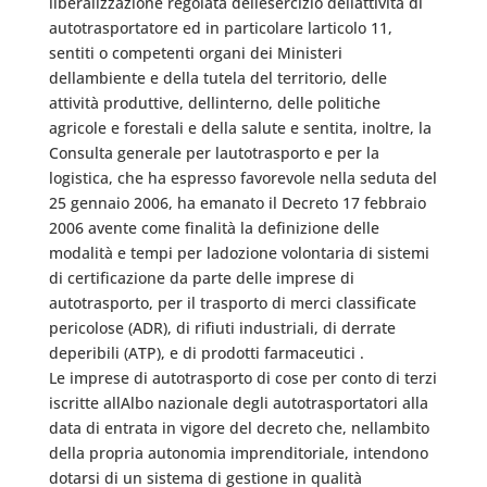
liberalizzazione regolata dellesercizio dellattività di
autotrasportatore ed in particolare larticolo 11,
sentiti o competenti organi dei Ministeri
dellambiente e della tutela del territorio, delle
attività produttive, dellinterno, delle politiche
agricole e forestali e della salute e sentita, inoltre, la
Consulta generale per lautotrasporto e per la
logistica, che ha espresso favorevole nella seduta del
25 gennaio 2006, ha emanato il Decreto 17 febbraio
2006 avente come finalità la definizione delle
modalità e tempi per ladozione volontaria di sistemi
di certificazione da parte delle imprese di
autotrasporto, per il trasporto di merci classificate
pericolose (ADR), di rifiuti industriali, di derrate
deperibili (ATP), e di prodotti farmaceutici .
Le imprese di autotrasporto di cose per conto di terzi
iscritte allAlbo nazionale degli autotrasportatori alla
data di entrata in vigore del decreto che, nellambito
della propria autonomia imprenditoriale, intendono
dotarsi di un sistema di gestione in qualità