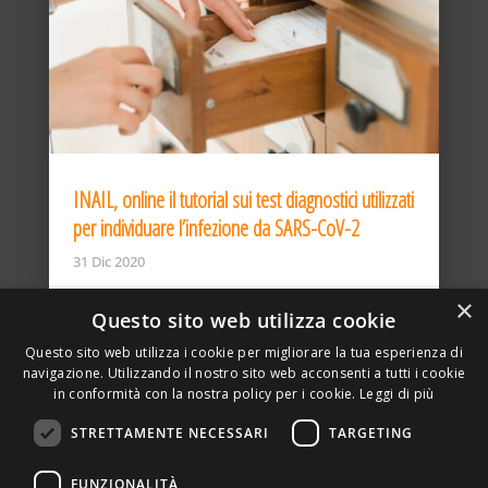
INAIL, online il tutorial sui test diagnostici utilizzati
per individuare l’infezione da SARS-CoV-2
31 Dic 2020
×
Questo sito web utilizza cookie
Questo sito web utilizza i cookie per migliorare la tua esperienza di
navigazione. Utilizzando il nostro sito web acconsenti a tutti i cookie
in conformità con la nostra policy per i cookie.
Leggi di più
STRETTAMENTE NECESSARI
TARGETING
ASSOCIAZIONE AMBIENTE E LAVORO – VIA PRIVATA
FUNZIONALITÀ
DELLA TORRE, 15 – 20127 – MILANO – P. IVA