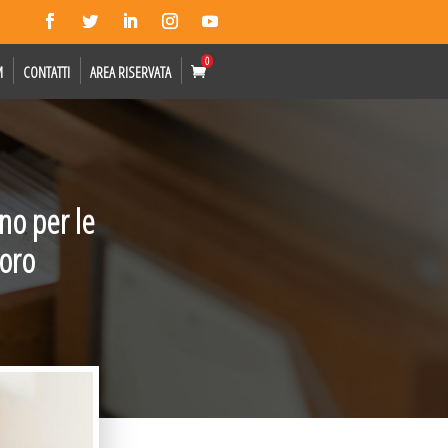
0
M
CONTATTI
AREA RISERVATA
no per le
voro