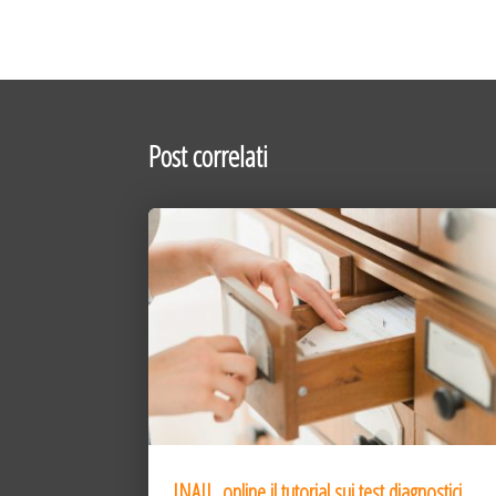
Post correlati
INAIL, online il tutorial sui test diagnostici