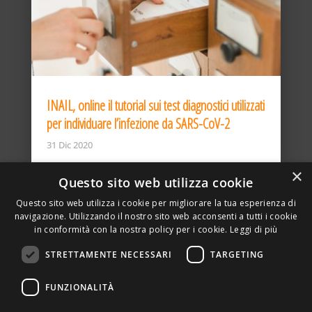
INAIL, online il tutorial sui test diagnostici utilizzati
per individuare l’infezione da SARS-CoV-2
31 Dic 2020
×
Questo sito web utilizza cookie
Questo sito web utilizza i cookie per migliorare la tua esperienza di
navigazione. Utilizzando il nostro sito web acconsenti a tutti i cookie
in conformità con la nostra policy per i cookie.
Leggi di più
STRETTAMENTE NECESSARI
TARGETING
ASSOCIAZIONE AMBIENTE E LAVORO – VIA PRIVATA
FUNZIONALITÀ
DELLA TORRE, 15 – 20127 – MILANO – P. IVA
00923870968 – CF: 08748400150 –
PRIVACY