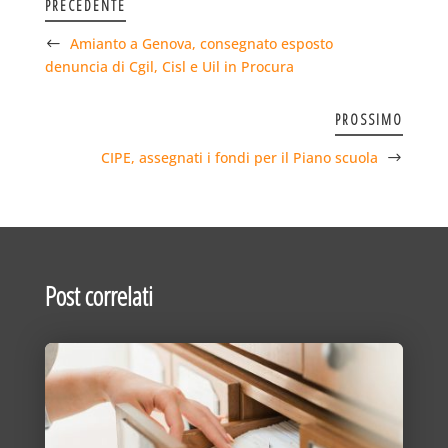
PRECEDENTE
Amianto a Genova, consegnato esposto
denuncia di Cgil, Cisl e Uil in Procura
PROSSIMO
CIPE, assegnati i fondi per il Piano scuola
Post correlati