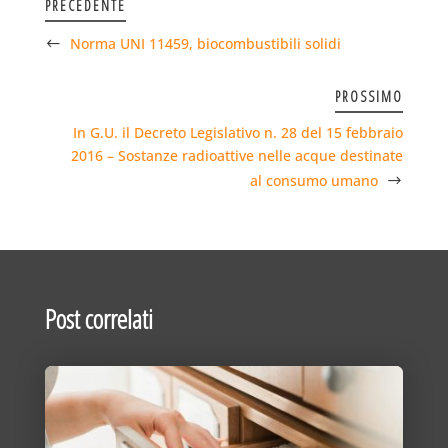
PRECEDENTE
Norma UNI 11459, biocombustibili solidi
PROSSIMO
In G.U. il Decreto Legislativo n. 28 del 15 febbraio
2016 – Sostanze radioattive nelle acque destinate
al consumo umano
Post correlati