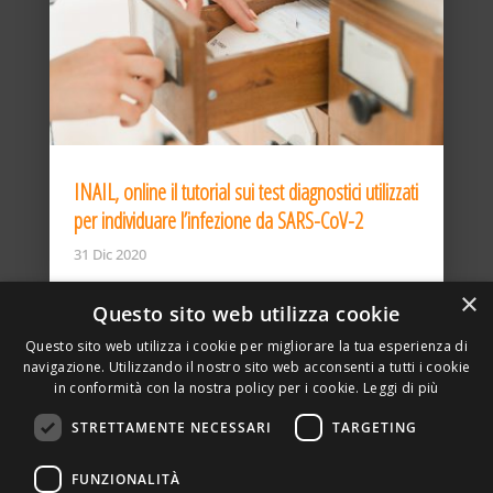
INAIL, online il tutorial sui test diagnostici utilizzati
per individuare l’infezione da SARS-CoV-2
31 Dic 2020
×
Questo sito web utilizza cookie
Questo sito web utilizza i cookie per migliorare la tua esperienza di
navigazione. Utilizzando il nostro sito web acconsenti a tutti i cookie
in conformità con la nostra policy per i cookie.
Leggi di più
STRETTAMENTE NECESSARI
TARGETING
ASSOCIAZIONE AMBIENTE E LAVORO – VIA PRIVATA
FUNZIONALITÀ
DELLA TORRE, 15 – 20127 – MILANO – P. IVA