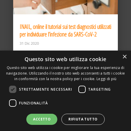
INAIL, online il tutorial sui test diagnostici utilizzati
per individuare l’infezione da SARS-CoV-2
31 Dic 2020
×
Questo sito web utilizza cookie
Questo sito web utilizza i cookie per migliorare la tua esperienza di
navigazione. Utilizzando il nostro sito web acconsenti a tutti i cookie
in conformità con la nostra policy per i cookie.
Leggi di più
STRETTAMENTE NECESSARI
TARGETING
ASSOCIAZIONE AMBIENTE E LAVORO – VIA PRIVATA
FUNZIONALITÀ
DELLA TORRE, 15 – 20127 – MILANO – P. IVA
00923870968 – CF: 08748400150 –
PRIVACY
SITO REALIZZATO DA GRAFICAEFOTO WEB AGENCY –
ACCETTO
RIFIUTA TUTTO
PARTNER SINTEL