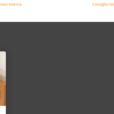
azione esterna
Consiglio rel