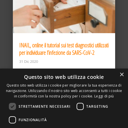
INAIL, online il tutorial sui test diagnostici utilizzati
per individuare l’infezione da SARS-CoV-2
31 Dic 2020
×
Questo sito web utilizza cookie
Questo sito web utilizza i cookie per migliorare la tua esperienza di
navigazione. Utilizzando il nostro sito web acconsenti a tutti i cookie
in conformità con la nostra policy per i cookie.
Leggi di più
STRETTAMENTE NECESSARI
TARGETING
ASSOCIAZIONE AMBIENTE E LAVORO – VIA PRIVATA
FUNZIONALITÀ
DELLA TORRE, 15 – 20127 – MILANO – P. IVA
00923870968 – CF: 08748400150 –
PRIVACY