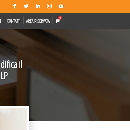
0
M
CONTATTI
AREA RISERVATA
ifica il
CLP