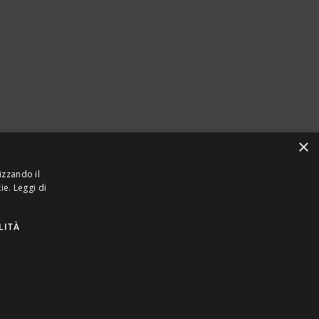
×
izzando il
kie.
Leggi di
LITÀ
923870968 – CF: 08748400150 –
PRIVACY
INTEL