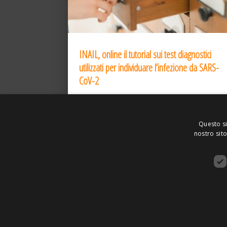
INAIL, online il tutorial sui test diagnostici
utilizzati per individuare l’infezione da SARS-
CoV-2
31 Dic 2020
Questo si
nostro sito
ASSOCIAZIONE AMBIENTE E LAVORO – VI
SITO