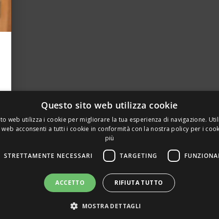
Questo sito web utilizza cookie
to web utilizza i cookie per migliorare la tua esperienza di navigazione. Util
 web acconsenti a tutti i cookie in conformità con la nostra policy per i coo
più
STRETTAMENTE NECESSARI
TARGETING
FUNZIONA
A PRIVATA DELLA TORRE, 15 – 20127 – MILANO – P. IVA 00
ACCETTO
RIFIUTA TUTTO
 REALIZZATO DA GRAFICAEFOTO WEB AGENCY – PARTNER S
MOSTRA DETTAGLI