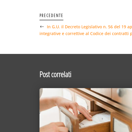
PRECEDENTE
In G.U. il Decreto Legislativo n. 56 del 19 a
integrative e correttive al Codice dei contratti 
Post correlati