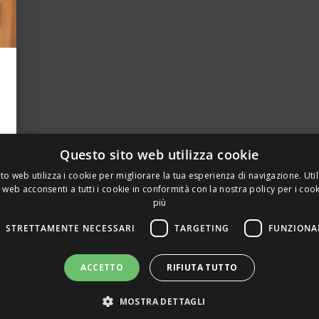
Questo sito web utilizza cookie
to web utilizza i cookie per migliorare la tua esperienza di navigazione. Util
 web acconsenti a tutti i cookie in conformità con la nostra policy per i coo
più
STRETTAMENTE NECESSARI
TARGETING
FUNZIONA
A PRIVATA DELLA TORRE, 15 – 20127 – MILANO – P. IVA 00
ACCETTO
RIFIUTA TUTTO
 REALIZZATO DA GRAFICAEFOTO WEB AGENCY – PARTNER S
MOSTRA DETTAGLI