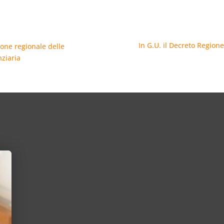
In G.U. il Decreto Region
ione regionale delle
nziaria