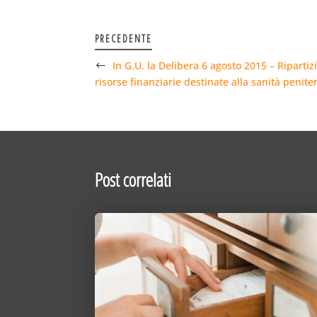
PRECEDENTE
In G.U. la Delibera 6 agosto 2015 – Ripartiz
risorse finanziarie destinate alla sanità penite
Post correlati