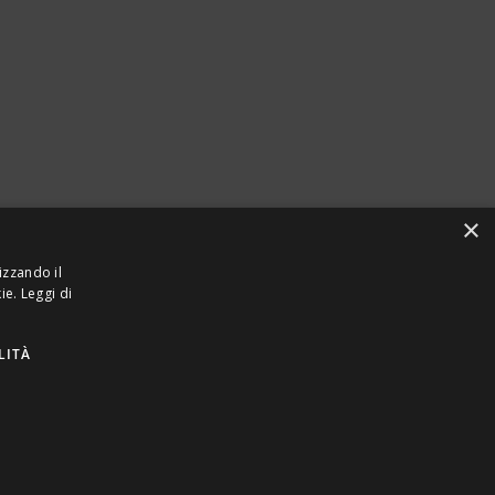
×
izzando il
kie.
Leggi di
LITÀ
923870968 – CF: 08748400150 –
PRIVACY
INTEL