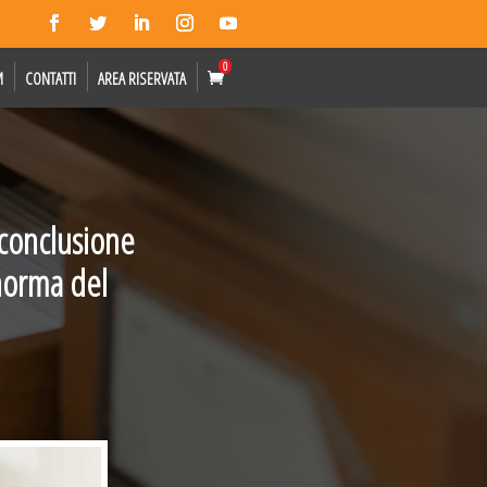
0
M
CONTATTI
AREA RISERVATA
 conclusione
 norma del