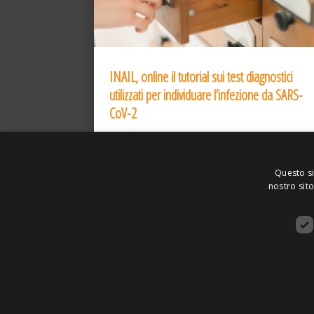
INAIL, online il tutorial sui test diagnostici
utilizzati per individuare l’infezione da SARS-
CoV-2
31 Dic 2020
Questo si
nostro sito
ASSOCIAZIONE AMBIENTE E LAVORO – VI
SITO