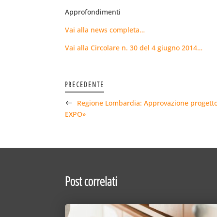
Approfondimenti
Vai alla news completa…
Vai alla Circolare n. 30 del 4 giugno 2014…
PRECEDENTE
Regione Lombardia: Approvazione progett
EXPO»
Post correlati