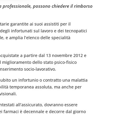
ia professionale, possono chiedere il rimborso
rie garantite ai suoi assistiti per il
degli infortunati sul lavoro e dei tecnopatici
e, e amplia l’elenco delle specialità
e acquistate a partire dal 13 novembre 2012 e
l miglioramento dello stato psico-fisico
einserimento socio-lavorativo.
subito un infortunio o contratto una malattia
abilità temporanea assoluta, ma anche per
isionali.
intestati all’assicurato, dovranno essere
 dei farmaci è decennale e decorre dal giorno