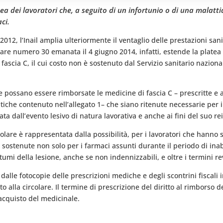
tea dei lavoratori che, a seguito di un infortunio o di una malatt
ci.
012, l’Inail amplia ulteriormente il ventaglio delle prestazioni sanita
lare numero 30 emanata il 4 giugno 2014, infatti, estende la platea 
fascia C, il cui costo non è sostenuto dal Servizio sanitario nazional
che possano essere rimborsate le medicine di fascia C – prescritte 
iche contenuto nell’allegato 1– che siano ritenute necessarie per i
sata dall’evento lesivo di natura lavorativa e anche ai fini del suo r
olare è rappresentata dalla possibilità, per i lavoratori che hanno 
e sostenute non solo per i farmaci assunti durante il periodo di in
tumi della lesione, anche se non indennizzabili, e oltre i termini rev
dalle fotocopie delle prescrizioni mediche e degli scontrini fiscali 
ato alla circolare. Il termine di prescrizione del diritto al rimborso
l’acquisto del medicinale.