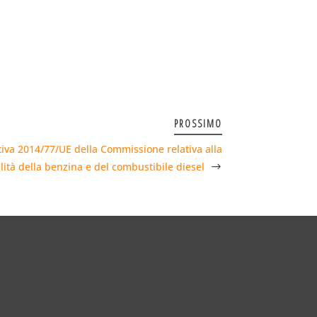
PROSSIMO
iva 2014/77/UE della Commissione relativa alla
lità della benzina e del combustibile diesel