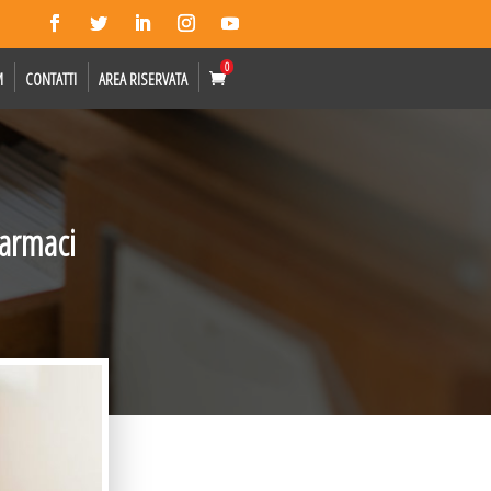
0
M
CONTATTI
AREA RISERVATA
farmaci