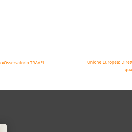
Unione Europea: Dirett
o «Osservatorio TRAVEL
qua