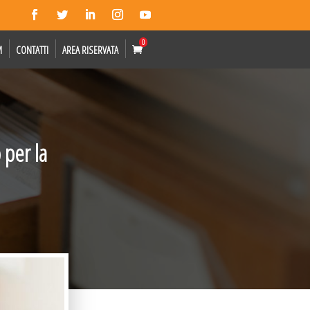
0
M
CONTATTI
AREA RISERVATA
 per la