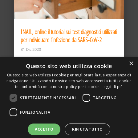
INAIL, online il tutorial sui test diagnostici utilizzati
per individuare l’infezione da SARS-CoV-2
31 Dic 2020
×
Questo sito web utilizza cookie
Questo sito web utilizza i cookie per migliorare la tua esperienza di
navigazione. Utilizzando il nostro sito web acconsenti a tutti i cookie
in conformità con la nostra policy per i cookie.
Leggi di più
STRETTAMENTE NECESSARI
TARGETING
ASSOCIAZIONE AMBIENTE E LAVORO – VIA PRIVATA
FUNZIONALITÀ
DELLA TORRE, 15 – 20127 – MILANO – P. IVA
00923870968 – CF: 08748400150 –
PRIVACY
SITO REALIZZATO DA GRAFICAEFOTO WEB AGENCY –
ACCETTO
RIFIUTA TUTTO
PARTNER SINTEL