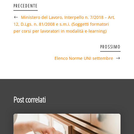
PRECEDENTE
Ministero del Lavoro, Interpello n. 7/2018 – Art.
12, D.Lgs. n. 81/2008 e s.m.i. (Soggetti formatori
per corsi per lavoratori in modalità e-learning)
PROSSIMO
Elenco Norme UNI settembre
Post correlati