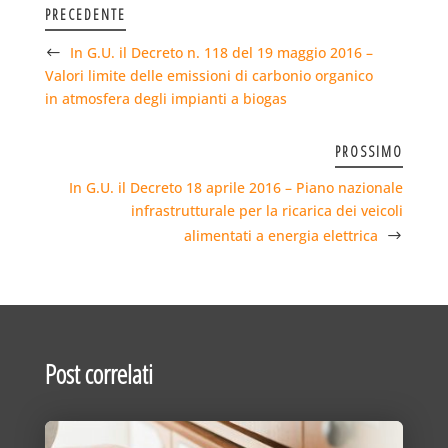
PRECEDENTE
In G.U. il Decreto n. 118 del 19 maggio 2016 –
Valori limite delle emissioni di carbonio organico
in atmosfera degli impianti a biogas
PROSSIMO
In G.U. il Decreto 18 aprile 2016 – Piano nazionale
infrastrutturale per la ricarica dei veicoli
alimentati a energia elettrica
Post correlati