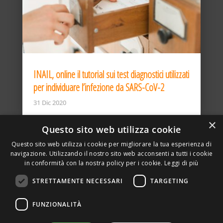
INAIL, online il tutorial sui test diagnostici utilizzati
per individuare l’infezione da SARS-CoV-2
31 Dic 2020
×
Questo sito web utilizza cookie
Questo sito web utilizza i cookie per migliorare la tua esperienza di
navigazione. Utilizzando il nostro sito web acconsenti a tutti i cookie
in conformità con la nostra policy per i cookie.
Leggi di più
STRETTAMENTE NECESSARI
TARGETING
ASSOCIAZIONE AMBIENTE E LAVORO – VIA PRIVATA
FUNZIONALITÀ
DELLA TORRE, 15 – 20127 – MILANO – P. IVA
00923870968 – CF: 08748400150 –
PRIVACY