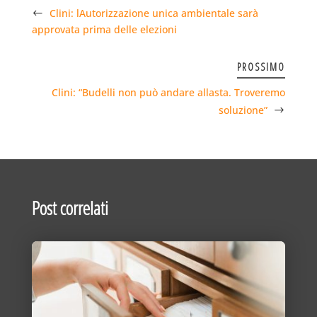
Clini: lAutorizzazione unica ambientale sarà
approvata prima delle elezioni
PROSSIMO
Clini: “Budelli non può andare allasta. Troveremo
soluzione”
Post correlati