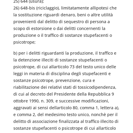
25) 644 (usura);
26) 648-bis (riciclaggio), limitatamente allipotesi che
la sostituzione riguardi denaro, beni o altre utilità
provenienti dal delitto di sequestro di persona a
scopo di estorsione o dai delitti concernenti la
produzione o il traffico di sostanze stupefacenti o
psicotrope;
b) per i delitti riguardanti la produzione, il traffico e
la detenzione illeciti di sostanze stupefacenti o
psicotrope, di cui allarticolo 73 del testo unico delle
leggi in materia di disciplina degli stupefacenti e
sostanze psicotrope, prevenzione, cura e
riabilitazione dei relativi stati di tossicodipendenza,
di cui al decreto del Presidente della Repubblica 9
ottobre 1990, n. 309, e successive modificazioni,
aggravati ai sensi dellarticolo 80, comma 1, lettera a),
e comma 2, del medesimo testo unico, nonchè per il
delitto di associazione finalizzata al traffico illecito di
sostanze stupefacenti o psicotrope di cui allarticolo