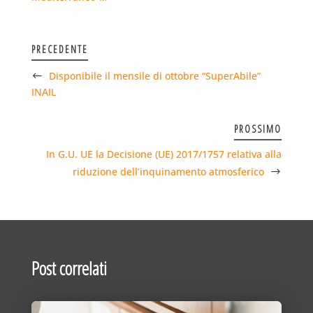
PRECEDENTE
Disponibile il mensile di ottobre “SuperAbile”
INAIL
PROSSIMO
In G.U. UE la Decisione (UE) 2017/1757 relativa alla
riduzione dell’inquinamento atmosferico
Post correlati