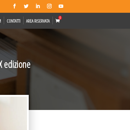
0
M
CONTATTI
AREA RISERVATA
X edizione