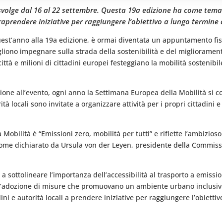
volge dal 16 al 22 settembre. Questa 19a edizione ha come tema “
ntraprendere iniziative per raggiungere l’obiettivo a lungo termine
est’anno alla 19a edizione, è ormai diventata un appuntamento fisso
ogliono impegnare sulla strada della sostenibilità e del miglioramento
città e milioni di cittadini europei festeggiano la mobilità sosten
azione all’evento, ogni anno la Settimana Europea della Mobilità si 
orità locali sono invitate a organizzare attività per i propri cittad
 Mobilità è “Emissioni zero, mobilità per tutti” e riflette l’ambizio
ì come dichiarato da Ursula von der Leyen, presidente della Commis
ra a sottolineare l’importanza dell’accessibilità al trasporto a emis
o l’adozione di misure che promuovano un ambiente urbano inclusivo 
ini e autorità locali a prendere iniziative per raggiungere l’obiett