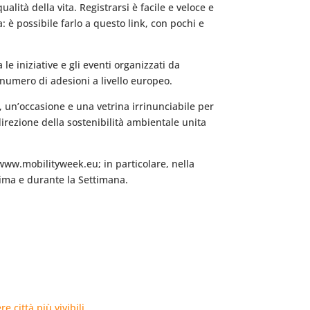
alità della vita. Registrarsi è facile e veloce e
a: è possibile farlo a questo link, con pochi e
e iniziative e gli eventi organizzati da
 numero di adesioni a livello europeo.
, un’occasione e una vetrina irrinunciabile per
direzione della sostenibilità ambientale unita
t www.mobilityweek.eu; in particolare, nella
rima e durante la Settimana.
e città più vivibili…