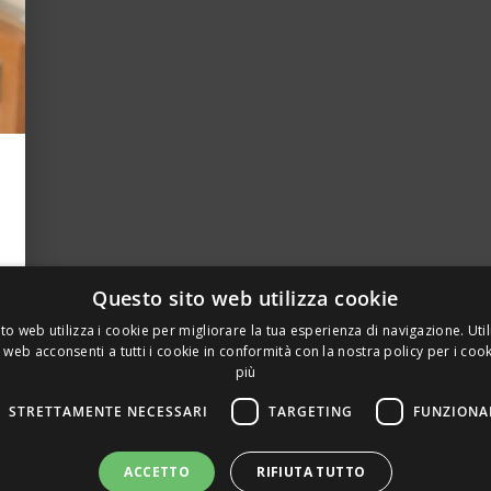
Questo sito web utilizza cookie
to web utilizza i cookie per migliorare la tua esperienza di navigazione. Util
 web acconsenti a tutti i cookie in conformità con la nostra policy per i coo
più
STRETTAMENTE NECESSARI
TARGETING
FUNZIONA
A PRIVATA DELLA TORRE, 15 – 20127 – MILANO – P. IVA 00
ACCETTO
RIFIUTA TUTTO