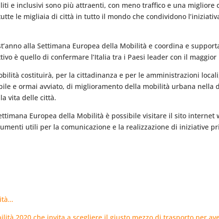
i e inclusivi ​​sono più attraenti, con meno traffico e una migliore qu
tte le migliaia di città in tutto il mondo che condividono l’iniziativ
’anno alla Settimana Europea della Mobilità e coordina e supporta l
ivo è quello di confermare l’Italia tra i Paesi leader con il maggior
ità costituirà, per la cittadinanza e per le amministrazioni locali
abile e ormai avviato, di miglioramento della mobilità urbana nella 
a vita delle città.
ettimana Europea della Mobilità è possibile visitare il sito interne
umenti utili per la comunicazione e la realizzazione di iniziative p
lità…
ità 2020 che invita a scegliere il giusto mezzo di trasporto per aver