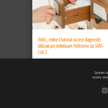
INAIL, online il tutorial sui test diagnostici
utilizzati per individuare l’infezione da SARS-
CoV-2
31 Dic 2020
Questo si
nostro sito
ASSOCIAZIONE AMBIENTE E LAVORO – VI