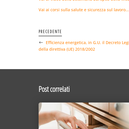
Vai ai corsi sulla salute e sicurezza sul lavoro…
PRECEDENTE
Efficienza energetica, in G.U. il Decreto Leg
della direttiva (UE) 2018/2002
Post correlati