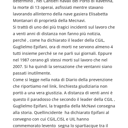
determinò , nei Cantieri navali del Porto di Ravenna,
la morte di 13 operai, asfissiati mentre stavano
lavorando allinterno della nave gasiera Elisabetta
Montanari di proprietà della Mecnavi.
Si trattò di uno dei più tragici incidenti sul lavoro che
a venti anni di distanza non fanno più notizia,
perché , come ha dichiarato il leader della CGIL,
Guglielmo Epifani, ora di morti ne servono almeno 4
tutti insieme perché se ne parli sui giornali. Eppure
nel 1987 cerano gli stessi morti sul lavoro che nel
2007. Si ha quindi la sensazione che ventanni siano
passati inutilmente.
Come si legge nella nota di Diario della prevenzione
che riportiamo nel link, linchiesta giudiziaria non
portò a una vera giustizia. A distanza di venti anni è
questo il paradosso che secondo il leader della CGIL ,
Guglielmo Epifani, la tragedia della McNavi consegna
alla storia. Quellincidente  ha dichiarato Epifani al
convegno con cui CGIL,CISL e UIL hanno
commemorato levento  segna lo spartiacque tra il