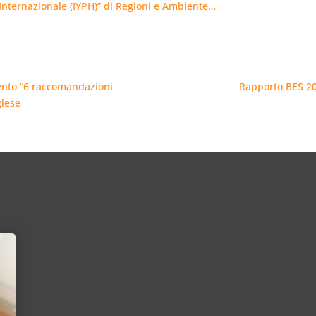
o Internazionale (IYPH)” di Regioni e Ambiente…
ento “6 raccomandazioni
Rapporto BES 201
glese