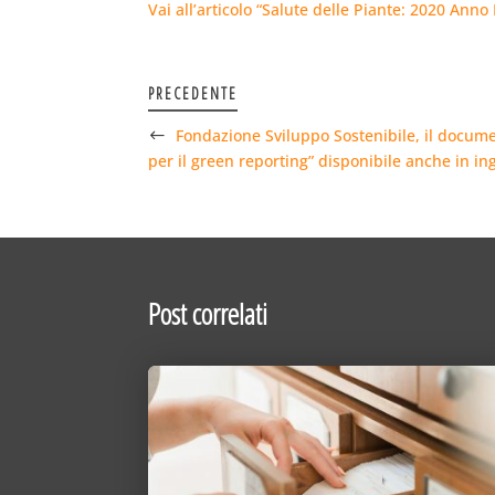
Vai all’articolo “Salute delle Piante: 2020 Ann
PRECEDENTE
Fondazione Sviluppo Sostenibile, il docum
per il green reporting” disponibile anche in in
Post correlati