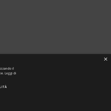
×
izzando il
kie.
Leggi di
LITÀ
923870968 – CF: 08748400150 –
PRIVACY
INTEL