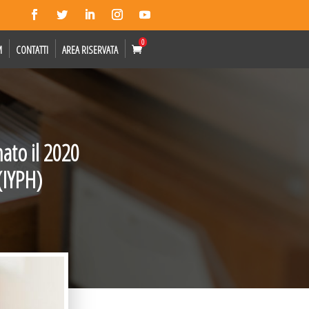
0
M
CONTATTI
AREA RISERVATA
ato il 2020
(IYPH)