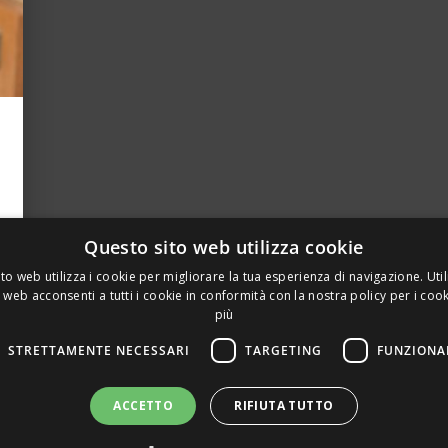
Questo sito web utilizza cookie
to web utilizza i cookie per migliorare la tua esperienza di navigazione. Util
 web acconsenti a tutti i cookie in conformità con la nostra policy per i coo
più
STRETTAMENTE NECESSARI
TARGETING
FUNZIONA
A PRIVATA DELLA TORRE, 15 – 20127 – MILANO – P. IVA 00
ACCETTO
RIFIUTA TUTTO
 REALIZZATO DA GRAFICAEFOTO WEB AGENCY – PARTNER S