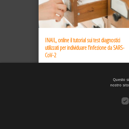
INAIL, online il tutorial sui test diagnostici
utilizzati per individuare l’infezione da SARS-
CoV-2
31 Dic 2020
Questo si
nostro sito
ASSOCIAZIONE AMBIENTE E LAVORO – VI
SITO