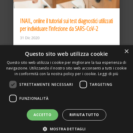
INAIL, online il tutorial sui test diagnostici utilizzati
per individuare l’infezione da SARS-CoV-2
31 Dic 2020
×
Questo sito web utilizza cookie
Questo sito web utilizza i cookie per migliorare la tua esperienza di
navigazione. Utilizzando il nostro sito web acconsenti a tutti i cookie
in conformità con la nostra policy per i cookie.
Leggi di più
STRETTAMENTE NECESSARI
TARGETING
ASSOCIAZIONE AMBIENTE E LAVORO – VIA PRIVATA
FUNZIONALITÀ
DELLA TORRE, 15 – 20127 – MILANO – P. IVA
00923870968 – CF: 08748400150 –
PRIVACY
SITO REALIZZATO DA GRAFICAEFOTO WEB AGENCY –
ACCETTO
RIFIUTA TUTTO
PARTNER SINTEL
MOSTRA DETTAGLI