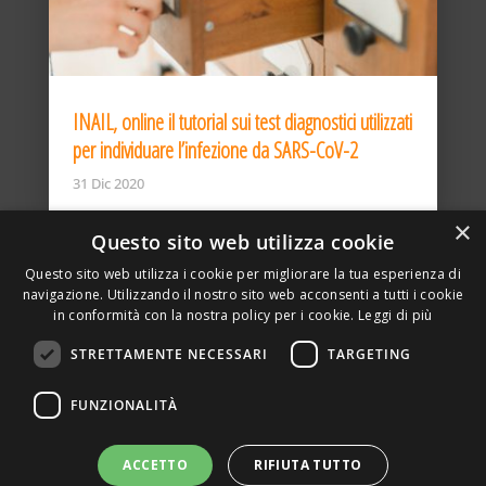
INAIL, online il tutorial sui test diagnostici utilizzati
per individuare l’infezione da SARS-CoV-2
31 Dic 2020
×
Questo sito web utilizza cookie
Questo sito web utilizza i cookie per migliorare la tua esperienza di
navigazione. Utilizzando il nostro sito web acconsenti a tutti i cookie
in conformità con la nostra policy per i cookie.
Leggi di più
STRETTAMENTE NECESSARI
TARGETING
ASSOCIAZIONE AMBIENTE E LAVORO – VIA PRIVATA
FUNZIONALITÀ
DELLA TORRE, 15 – 20127 – MILANO – P. IVA
00923870968 – CF: 08748400150 –
PRIVACY
SITO REALIZZATO DA GRAFICAEFOTO WEB AGENCY –
ACCETTO
RIFIUTA TUTTO
PARTNER SINTEL