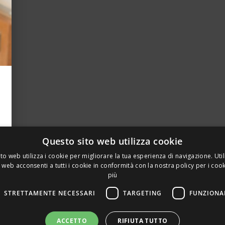
Questo sito web utilizza cookie
to web utilizza i cookie per migliorare la tua esperienza di navigazione. Util
 web acconsenti a tutti i cookie in conformità con la nostra policy per i coo
più
STRETTAMENTE NECESSARI
TARGETING
FUNZIONA
A PRIVATA DELLA TORRE, 15 – 20127 – MILANO – P. IVA 00
ACCETTO
RIFIUTA TUTTO