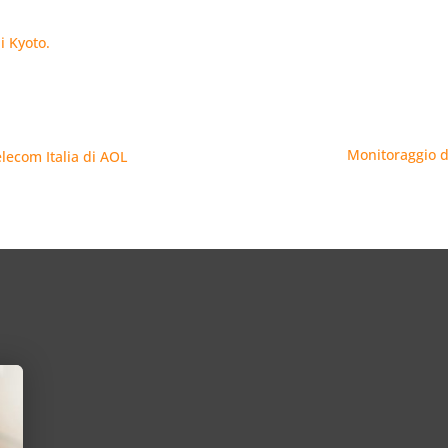
i Kyoto.
Monitoraggio de
lecom Italia di AOL