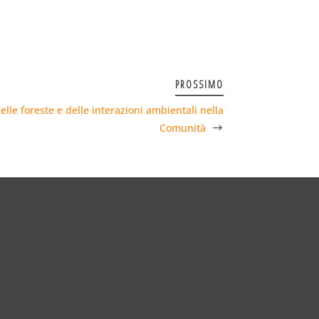
PROSSIMO
lle foreste e delle interazioni ambientali nella
Comunità