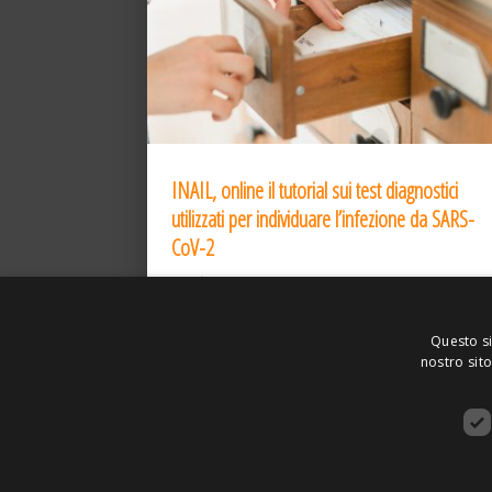
INAIL, online il tutorial sui test diagnostici
utilizzati per individuare l’infezione da SARS-
CoV-2
31 Dic 2020
Questo si
nostro sito
ASSOCIAZIONE AMBIENTE E LAVORO – VI