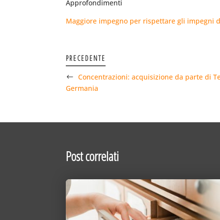
Approfondimenti
Maggiore impegno per rispettare gli impegni d
PRECEDENTE
Concentrazioni: acquisizione da parte di Te
Germania
Post correlati