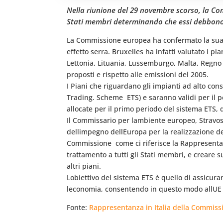
Nella riunione del 29 novembre scorso, la Com
Stati membri determinando che essi debbono r
La Commissione europea ha confermato la sua de
effetto serra. Bruxelles ha infatti valutato i 
Lettonia, Lituania, Lussemburgo, Malta, Regno Un
proposti e rispetto alle emissioni del 2005.
I Piani che riguardano gli impianti ad alto con
Trading. Scheme  ETS) e saranno validi per il 
allocate per il primo periodo del sistema ETS, 
Il Commissario per lambiente europeo, Stravos
dellimpegno dellEuropa per la realizzazione d
Commissione  come ci riferisce la Rappresenta
trattamento a tutti gli Stati membri, e creare s
altri piani.
Lobiettivo del sistema ETS è quello di assicurar
leconomia, consentendo in questo modo allUE e
Fonte:
Rappresentanza in Italia della Commis