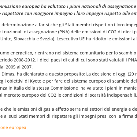
missione europea ha valutato i piani nazionali di assegnazione de
ispettare con maggiore impegno i loro impegni rispetto alle emi
terminazione a far sì che gli Stati membri rispettino i loro impeg
piani nazionali di assegnazione (PNA) delle emissioni di CO2 di dieci
ito, Slovacchia e Svezia). Lesecutivo UE ha ridotto le emissioni all
sumo energetico, rientrano nel sistema comunitario per lo scambio d
periodo 2008-2012. I dieci paesi di cui di cui sono stati valutati i P
dal 2005 al 2007.
 Dimas, ha dichiarato a questo proposito: La decisione di oggi (29 
egli obiettivi di Kyoto e per fare del sistema europeo di scambio de
nza in Italia della stessa Commissione  ha valutato i piani in man
ul mercato europeo del CO2 le condizioni di scarsità indispensabili. 
e che le emissioni di gas a effetto serra nei settori dellenergia e de
 ai suoi Stati membri di rispettare gli impegni presi con la firma d
sione europea