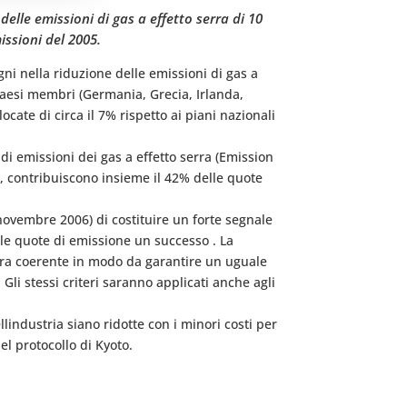
lle emissioni di gas a effetto serra di 10
ssioni del 2005.
ni nella riduzione delle emissioni di gas a
 paesi membri (Germania, Grecia, Irlanda,
ocate di circa il 7% rispetto ai piani nazionali
i emissioni dei gas a effetto serra (Emission
NA, contribuiscono insieme il 42% delle quote
novembre 2006) di costituire un forte segnale
lle quote di emissione un successo . La
iera coerente in modo da garantire un uguale
Gli stessi criteri saranno applicati anche agli
llindustria siano ridotte con i minori costi per
el protocollo di Kyoto.