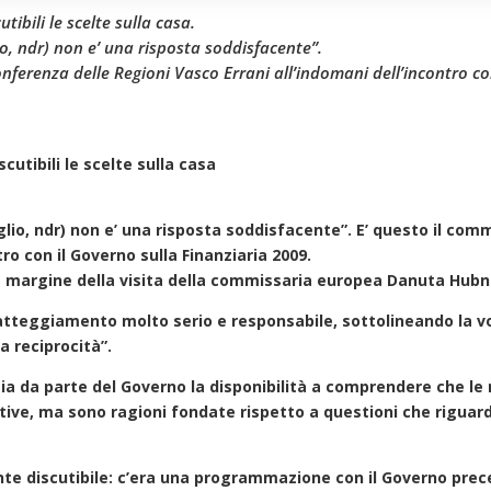
ibili le scelte sulla casa.
io, ndr) non e’ una risposta soddisfacente”.
nferenza delle Regioni Vasco Errani all’indomani dell’incontro con
cutibili le scelte sulla casa
uglio, ndr) non e’ una risposta soddisfacente”. E’ questo il co
ro con il Governo sulla Finanziaria 2009.
 margine della visita della commissaria europea Danuta Hubne
 atteggiamento molto serio e responsabile, sottolineando la vo
a reciprocità”.
ia da parte del Governo la disponibilità a comprendere che le 
ative, ma sono ragioni fondate rispetto a questioni che riguar
nte discutibile: c’era una programmazione con il Governo pre