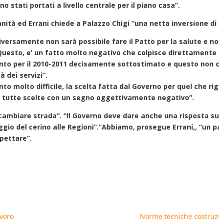
 stati portati a livello centrale per il piano casa”.
nità ed Errani chiede a Palazzo Chigi “una netta inversione di
ersamente non sarà possibile fare il Patto per la salute e non 
za. Questo, e’ un fatto molto negativo che colpisce direttament
amento per il 2010-2011 decisamente sottostimato e questo non c
à dei servizi”.
 molto difficile, la scelta fatta dal Governo per quel che rigu
ono tutte scelte con un segno oggettivamente negativo”.
mbiare strada”. “Il Governo deve dare anche una risposta sui 
gio del cerino alle Regioni”.”Abbiamo, prosegue Errani,, “un p
spettare”.
avoro
Norme tecniche costruzi