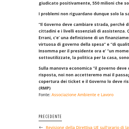
giudicato positivamente, 550 milioni che sono
I problemi non riguardano dunque solo la sa
“Il Governo deve cambiare strada, perché div
cittadini e i livelli essenziali di assisten
Errani, c’e’ una definizione di un finanzi
virtuosa di governo della spesa” e “di qualit
Insomma per il presidente ora e’ “un momento
sottoutilizzate, la politica per la casa, s
Sulla manovra economica ”il governo deve ca
risposta, noi non accetteremo mai il passag
copertura dei ticket e il Governo lo deve ri
(RMP)
Fonte:
Associazione Ambiente e Lavoro
PRECEDENTE
Revisione della Direttiva UE sull’orario di l