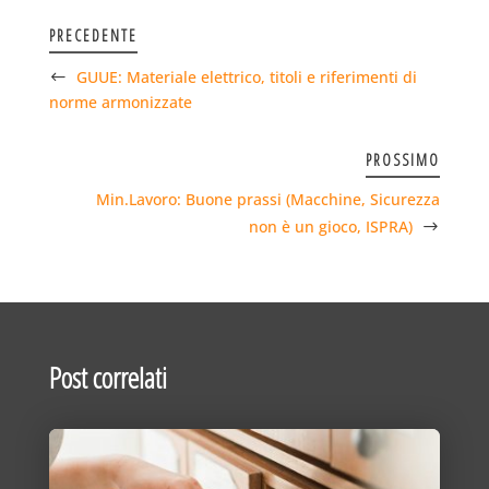
PRECEDENTE
GUUE: Materiale elettrico, titoli e riferimenti di
norme armonizzate
PROSSIMO
Min.Lavoro: Buone prassi (Macchine, Sicurezza
non è un gioco, ISPRA)
Post correlati