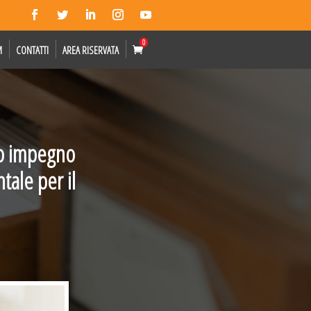
0
M
CONTATTI
AREA RISERVATA
to impegno
ale per il