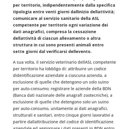
per territorio, indipendentemente dalla specifica
tipologia entro venti giorni dallinizio dellattività;
comunicare al servizio sanitario della ASL
competente per territorio ogni variazione dei
dati anagrafici, compresa la cessazione
dellattività di ciascun allevamento o altra
struttura in cui sono presenti animali entro
sette giorni dal verificarsi dellevento.
A sua volta, il servizio veterinario dellASL competente
per territorio ha lobbligo di: attribuire un codice
didentificazione aziendale a ciascuna azienda, a
esclusione di quelle che detengono un solo suino
per auto-consumo; registrare le aziende della BDN
(Banca dati nazionale delle anagrafi zootecniche), a
esclusione di quelle che detengono solo un suino
per auto-consumo, unitamente ai dati anagrafici,
strutturali e sanitari, entro cinque giorni lavorativi a
partire dallattribuzione del codice di identificazione
aziendale ed aggiornare i dati presenti in BDN entro