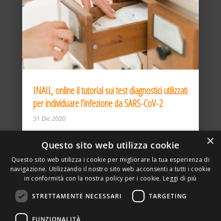
INAIL, online il tutorial sui test diagnostici utilizzati
per individuare l’infezione da SARS-CoV-2
31 Dic 2020
×
Questo sito web utilizza cookie
Questo sito web utilizza i cookie per migliorare la tua esperienza di
navigazione. Utilizzando il nostro sito web acconsenti a tutti i cookie
in conformità con la nostra policy per i cookie.
Leggi di più
STRETTAMENTE NECESSARI
TARGETING
ASSOCIAZIONE AMBIENTE E LAVORO – VIA PRIVATA
FUNZIONALITÀ
DELLA TORRE, 15 – 20127 – MILANO – P. IVA