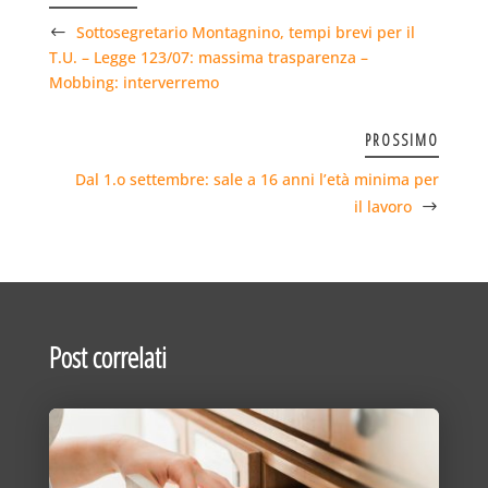
Sottosegretario Montagnino, tempi brevi per il
T.U. – Legge 123/07: massima trasparenza –
Mobbing: interverremo
PROSSIMO
Dal 1.o settembre: sale a 16 anni l’età minima per
il lavoro
Post correlati