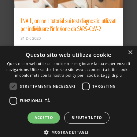
INAIL, online il tutorial sui test diagnostici utilizzati
per individuare l’infezione da SARS-CoV-2
31 Dic 2020
×
Questo sito web utilizza cookie
Questo sito web utilizza i cookie per migliorare la tua esperienza di
navigazione. Utilizzando il nostro sito web acconsenti a tutti i cookie
in conformità con la nostra policy per i cookie.
Leggi di più
STRETTAMENTE NECESSARI
TARGETING
ASSOCIAZIONE AMBIENTE E LAVORO – VIA PRIVATA
FUNZIONALITÀ
DELLA TORRE, 15 – 20127 – MILANO – P. IVA
00923870968 – CF: 08748400150 –
PRIVACY
SITO REALIZZATO DA GRAFICAEFOTO WEB AGENCY –
ACCETTO
RIFIUTA TUTTO
PARTNER SINTEL
MOSTRA DETTAGLI