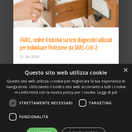
INAIL, online il tutorial sui test diagnostici utilizzati
per individuare l’infezione da SARS-CoV-2
31 Dic 2020
×
Questo sito web utilizza cookie
Questo sito web utilizza i cookie per migliorare la tua esperienza di
navigazione. Utilizzando il nostro sito web acconsenti a tutti i cookie
in conformità con la nostra policy per i cookie.
Leggi di più
STRETTAMENTE NECESSARI
TARGETING
ASSOCIAZIONE AMBIENTE E LAVORO – VIA PRIVATA
FUNZIONALITÀ
DELLA TORRE, 15 – 20127 – MILANO – P. IVA
00923870968 – CF: 08748400150 –
PRIVACY
SITO REALIZZATO DA GRAFICAEFOTO WEB AGENCY –