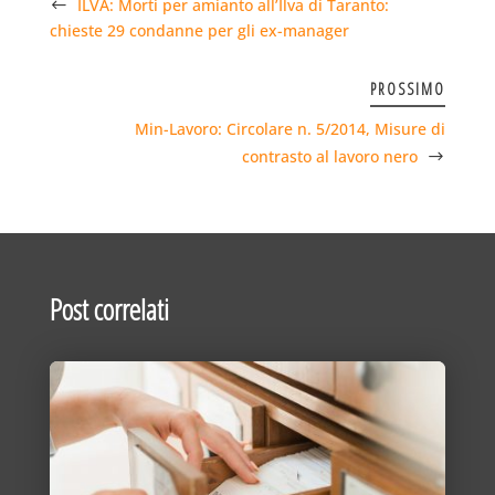
ILVA: Morti per amianto all’Ilva di Taranto:
chieste 29 condanne per gli ex-manager
PROSSIMO
Min-Lavoro: Circolare n. 5/2014, Misure di
contrasto al lavoro nero
Post correlati