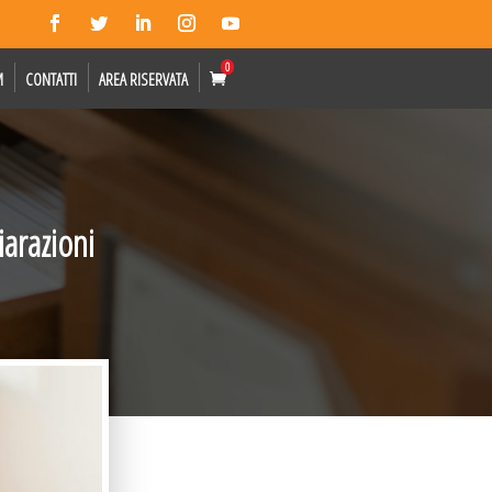
0
M
CONTATTI
AREA RISERVATA
arazioni