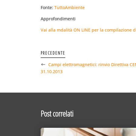
Fonte:
TuttoAmbiente
Approfondimenti
Vai alla mdalità ON LINE per la compilazione d
PRECEDENTE
Campi elettromagnetici: rinvio Direttiva CE
31.10.2013
Post correlati