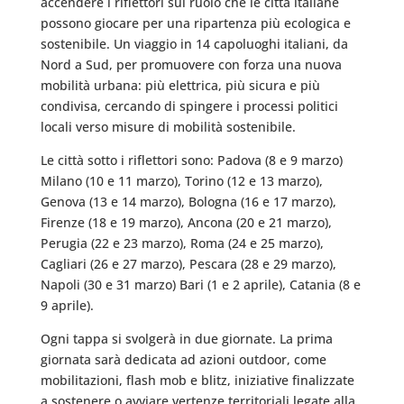
accendere i riflettori sul ruolo che le città italiane
possono giocare per una ripartenza più ecologica e
sostenibile. Un viaggio in 14 capoluoghi italiani, da
Nord a Sud, per promuovere con forza una nuova
mobilità urbana: più elettrica, più sicura e più
condivisa, cercando di spingere i processi politici
locali verso misure di mobilità sostenibile.
Le città sotto i riflettori sono: Padova (8 e 9 marzo)
Milano (10 e 11 marzo), Torino (12 e 13 marzo),
Genova (13 e 14 marzo), Bologna (16 e 17 marzo),
Firenze (18 e 19 marzo), Ancona (20 e 21 marzo),
Perugia (22 e 23 marzo), Roma (24 e 25 marzo),
Cagliari (26 e 27 marzo), Pescara (28 e 29 marzo),
Napoli (30 e 31 marzo) Bari (1 e 2 aprile), Catania (8 e
9 aprile).
Ogni tappa si svolgerà in due giornate. La prima
giornata sarà dedicata ad azioni outdoor, come
mobilitazioni, flash mob e blitz, iniziative finalizzate
a sostenere o avviare vertenze territoriali legate alla