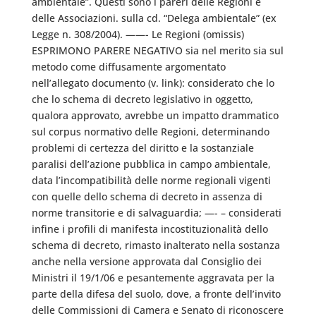
ambientale”. Questi sono i pareri delle Regioni e
delle Associazioni. sulla cd. “Delega ambientale” (ex
Legge n. 308/2004). ——- Le Regioni (omissis)
ESPRIMONO PARERE NEGATIVO sia nel merito sia sul
metodo come diffusamente argomentato
nell’allegato documento (v. link): considerato che lo
che lo schema di decreto legislativo in oggetto,
qualora approvato, avrebbe un impatto drammatico
sul corpus normativo delle Regioni, determinando
problemi di certezza del diritto e la sostanziale
paralisi dell’azione pubblica in campo ambientale,
data l’incompatibilità delle norme regionali vigenti
con quelle dello schema di decreto in assenza di
norme transitorie e di salvaguardia; —- – considerati
infine i profili di manifesta incostituzionalità dello
schema di decreto, rimasto inalterato nella sostanza
anche nella versione approvata dal Consiglio dei
Ministri il 19/1/06 e pesantemente aggravata per la
parte della difesa del suolo, dove, a fronte dell’invito
delle Commissioni di Camera e Senato di riconoscere