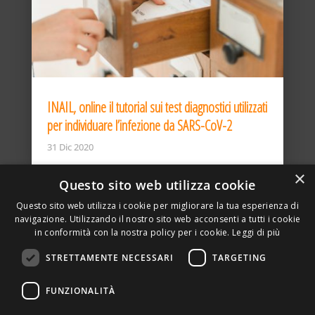
INAIL, online il tutorial sui test diagnostici utilizzati
per individuare l’infezione da SARS-CoV-2
31 Dic 2020
×
Questo sito web utilizza cookie
Questo sito web utilizza i cookie per migliorare la tua esperienza di
navigazione. Utilizzando il nostro sito web acconsenti a tutti i cookie
in conformità con la nostra policy per i cookie.
Leggi di più
STRETTAMENTE NECESSARI
TARGETING
ASSOCIAZIONE AMBIENTE E LAVORO – VIA PRIVATA
FUNZIONALITÀ
DELLA TORRE, 15 – 20127 – MILANO – P. IVA
00923870968 – CF: 08748400150 –
PRIVACY