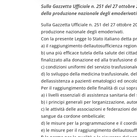
Sulla Gazzetta Ufficiale n. 251 del 27 ottobre 
della produzione nazionale degli emoderivati
Sulla Gazzetta Ufficiale n. 251 del 27 ottobre 2
produzione nazionale degli emoderivati.
Con la presente Legge lo Stato italiano detta pr
a) il raggiungimento dellautosufficienza regi
b) una più efficace tutela della salute dei citta
finalizzato alla donazione ed alla trasfusione 
c) condizioni uniformi del servizio trasfusionale
d) lo sviluppo della medicina trasfusionale, de
dellassistenza a pazienti ematologici ed oncol
Per il raggiungimento delle finalità di cui sopr
a) i livelli essenziali di assistenza sanitaria del
b) i principi generali per lorganizzazione, aut
c) le attività delle associazioni e federazioni 
sangue da cordone ombelicale;
d) le misure per la programmazione e il coord
e) le misure per il raggiungimento dellautosuff