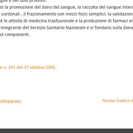
ngue e dei suoi prodotti.
rdanti la promozione del dono del sangue, la raccolta del sangue inte
rdonali , il frazionamento con mezzi fisici semplici, la validazion
le attività di medicina trasfusionale e la produzione di farmaci e
te integrante del Servizio Sanitario Nazionale e si fondano sulla don
uoi componenti.
le n. 251 del 27 ottobre 2005.
Nuovo Codice de
raddoppiate