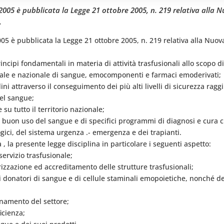
2005 è pubblicata la Legge 21 ottobre 2005, n. 219 relativa alla Nu
.
005 è pubblicata la Legge 21 ottobre 2005, n. 219 relativa alla Nuova 
incipi fondamentali in materia di attività trasfusionali allo scopo di
onale e nazionale di sangue, emocomponenti e farmaci emoderivati;
dini attraverso il conseguimento dei più alti livelli di sicurezza raggi
del sangue;
 su tutto il territorio nazionale;
l buon uso del sangue e di specifici programmi di diagnosi e cura ch
ogici, del sistema urgenza .- emergenza e dei trapianti.
a , la presente legge disciplina in particolare i seguenti aspetto:
 servizio trasfusionale;
orizzazione ed accreditamento delle strutture trasfusionali;
dei donatori di sangue e di cellule staminali emopoietiche, nonché de
inamento del settore;
icienza;