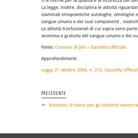
f) le norme per la qualità e la sicurezza del sa
La legge, inoltre, disciplina le attività rigua
staminali emopoietiche autologhe, omologhe e co
sangue umano e dei suoi componenti , noonchè 
Le attività trasfusionali di cui sopra sono par
anonima e gratuita del sangue umano e dei s
Fonte:
Comune di Jesi – Gazzetta Ufficiale
Approfondimenti
Legge 21 ottobre 2005, n. 219, Gazzetta Ufficia
PRECEDENTE
Erasmus: le borse per gli studenti vanno 