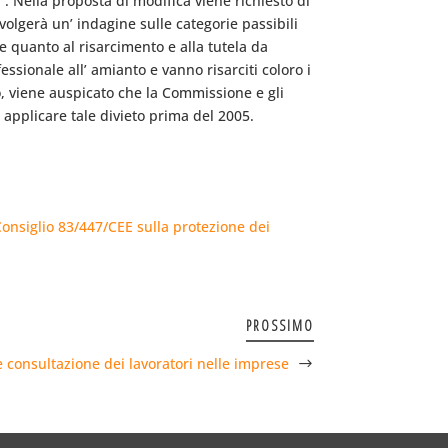
. Nella proposta di modifica viene richiesto di
olgerà un’ indagine sulle categorie passibili
e quanto al risarcimento e alla tutela da
essionale all’ amianto e vanno risarciti coloro i
to, viene auspicato che la Commissione e gli
applicare tale divieto prima del 2005.
Consiglio 83/447/CEE sulla protezione dei
PROSSIMO
 consultazione dei lavoratori nelle imprese