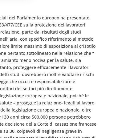
ociali del Parlamento europeo ha presentato
83/477/CEE sulla protezione dei lavoratori
relazione, parte dai risultati degli studi
nell’ aria, con specifico riferimento al metodo
ore limite massimo di esposizione al crisotilo
ene pertanto sottolineato nella relazione che ”
 di amianto meno nociva per la salute, sia
rtanto, proteggere efficacemente i lavoratori
detti studi dovrebbero inoltre valutare i rischi
legge che occorre responsabilizzare e
renditori dei settori più direttamente
la legislazione europea e nazionale, poiché le
salute – prosegue la relazione- legati al lavoro
 della legislazione europea e nazionale, oltre
mi 30 anni circa 500.000 persone potrebbero
e decisione della Corte di cassazione francese
e su 30, colpevoli di negligenza grave in