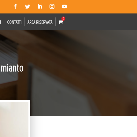
0
M
CONTATTI
AREA RISERVATA
amianto