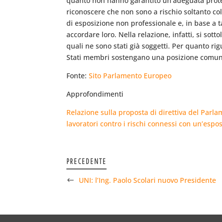
quanto non hanno garantito un’adeguata protezio
riconoscere che non sono a rischio soltanto co
di esposizione non professionale e, in base a 
accordare loro. Nella relazione, infatti, si sott
quali ne sono stati già soggetti. Per quanto ri
Stati membri sostengano una posizione comune i
Fonte:
Sito Parlamento Europeo
Approfondimenti
Relazione sulla proposta di direttiva del Parla
lavoratori contro i rischi connessi con un’espos
PRECEDENTE
UNI: l’Ing. Paolo Scolari nuovo Presidente