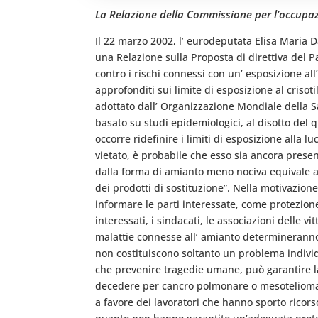
La Relazione della Commissione per l’occupazi
Il 22 marzo 2002, l’ eurodeputata Elisa Maria 
una Relazione sulla Proposta di direttiva del P
contro i rischi connessi con un’ esposizione all’
approfonditi sui limite di esposizione al crisot
adottato dall’ Organizzazione Mondiale della S
basato su studi epidemiologici, al disotto del 
occorre ridefinire i limiti di esposizione alla 
vietato, è probabile che esso sia ancora presen
dalla forma di amianto meno nociva equivale ad a
dei prodotti di sostituzione”. Nella motivazion
informare le parti interessate, come protezione c
interessati, i sindacati, le associazioni delle v
malattie connesse all’ amianto determineranno al
non costituiscono soltanto un problema individu
che prevenire tragedie umane, può garantire l
decedere per cancro polmonare o mesotelioma d
a favore dei lavoratori che hanno sporto ricors