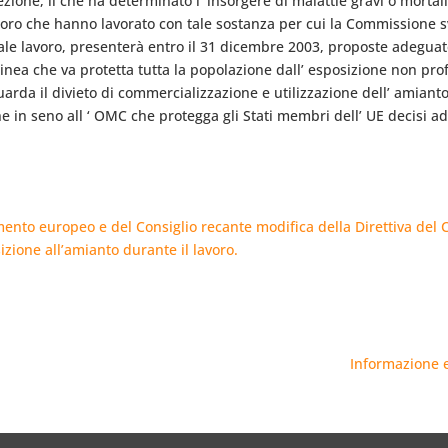
ne, il che ha determinato l’ insorgere di malattie gravi o mortali”
loro che hanno lavorato con tale sostanza per cui la Commissione sv
tale lavoro, presenterà entro il 31 dicembre 2003, proposte adeguat
olinea che va protetta tutta la popolazione dall’ esposizione non prof
guarda il divieto di commercializzazione e utilizzazione dell’ amian
n seno all ‘ OMC che protegga gli Stati membri dell’ UE decisi ad 
mento europeo e del Consiglio recante modifica della Direttiva del 
izione all’amianto durante il lavoro.
Informazione e