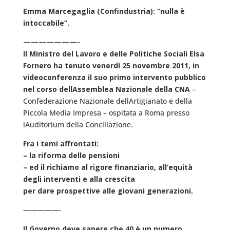
Emma Marcegaglia (Confindustria): “nulla è
intoccabile”.
———————-
Il Ministro del Lavoro e delle Politiche Sociali Elsa
Fornero ha tenuto venerdì 25 novembre 2011, in
videoconferenza il suo primo intervento pubblico
nel corso dellAssemblea Nazionale della CNA
–
Confederazione Nazionale dellArtigianato e della
Piccola Media Impresa – ospitata a Roma presso
lAuditorium della Conciliazione.
Fra i temi affrontati:
– la riforma delle pensioni
– ed il richiamo al rigore finanziario, all’equità
degli interventi e alla crescita
per dare prospettive alle giovani generazioni.
—————-
Il Governo deve sapere che 40 è un numero