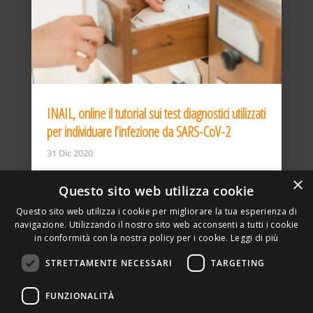
INAIL, online il tutorial sui test diagnostici utilizzati
per individuare l’infezione da SARS-CoV-2
31 Dic 2020
×
Questo sito web utilizza cookie
Questo sito web utilizza i cookie per migliorare la tua esperienza di
navigazione. Utilizzando il nostro sito web acconsenti a tutti i cookie
in conformità con la nostra policy per i cookie.
Leggi di più
STRETTAMENTE NECESSARI
TARGETING
ASSOCIAZIONE AMBIENTE E LAVORO – VIA PRIVATA
FUNZIONALITÀ
DELLA TORRE, 15 – 20127 – MILANO – P. IVA
00923870968 – CF: 08748400150 –
PRIVACY