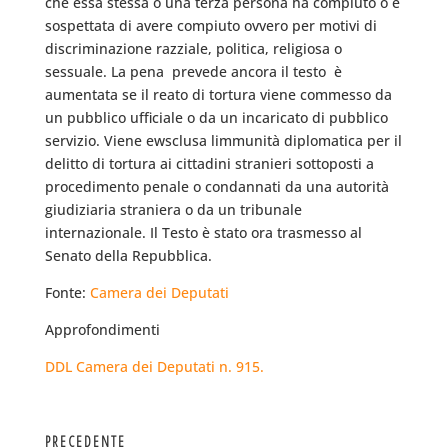
che essa stessa o una terza persona ha compiuto o è
sospettata di avere compiuto ovvero per motivi di
discriminazione razziale, politica, religiosa o
sessuale. La pena  prevede ancora il testo  è
aumentata se il reato di tortura viene commesso da
un pubblico ufficiale o da un incaricato di pubblico
servizio. Viene ewsclusa limmunità diplomatica per il
delitto di tortura ai cittadini stranieri sottoposti a
procedimento penale o condannati da una autorità
giudiziaria straniera o da un tribunale
internazionale. Il Testo è stato ora trasmesso al
Senato della Repubblica.
Fonte:
Camera dei Deputati
Approfondimenti
DDL Camera dei Deputati n. 915.
PRECEDENTE