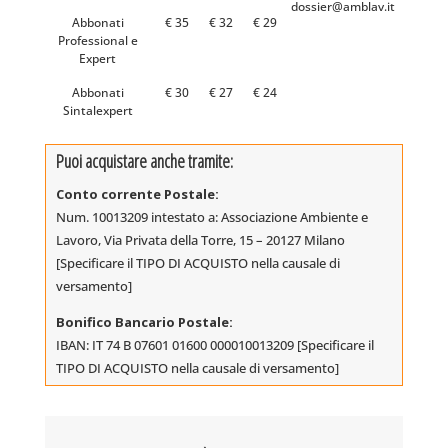
dossier@amblav.it
riduzione
Abbonati
€ 35
€ 32
€ 29
della
Professional e
Expert
plastica
monouso
Abbonati
€ 30
€ 27
€ 24
quantità
Sintalexpert
Puoi acquistare anche tramite:
Conto corrente Postale:
Num. 10013209 intestato a: Associazione Ambiente e
Lavoro, Via Privata della Torre, 15 – 20127 Milano
[Specificare il TIPO DI ACQUISTO nella causale di
versamento]
Bonifico Bancario Postale:
IBAN: IT 74 B 07601 01600 000010013209 [Specificare il
TIPO DI ACQUISTO nella causale di versamento]