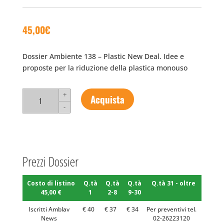
45,00
€
Dossier Ambiente 138 – Plastic New Deal. Idee e
proposte per la riduzione della plastica monouso
Dossier
+
Acquista
Ambiente
-
138
-
Plastic
New
Prezzi Dossier
Deal.
Idee
Costo di listino
Q.tà
Q.tà
Q.tà
Q.tà 31 - oltre
e
45,00 €
1
2-8
9-30
proposte
per
Iscritti Amblav
€ 40
€ 37
€ 34
Per preventivi tel.
News
02-26223120
la