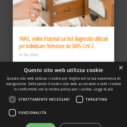
INAIL, online il tutorial sui test diagnostici utilizzati
per individuare l’infezione da SARS-CoV-2
31 Dic 2020
×
Questo sito web utilizza cookie
Questo sito web utilizza i cookie per migliorare la tua esperienza di
navigazione. Utilizzando il nostro sito web acconsenti a tutti i cookie
in conformità con la nostra policy per i cookie.
Leggi di più
STRETTAMENTE NECESSARI
TARGETING
ASSOCIAZIONE AMBIENTE E LAVORO – VIA PRIVATA
FUNZIONALITÀ
DELLA TORRE, 15 – 20127 – MILANO – P. IVA
00923870968 – CF: 08748400150 –
PRIVACY
SITO REALIZZATO DA GRAFICAEFOTO WEB AGENCY –