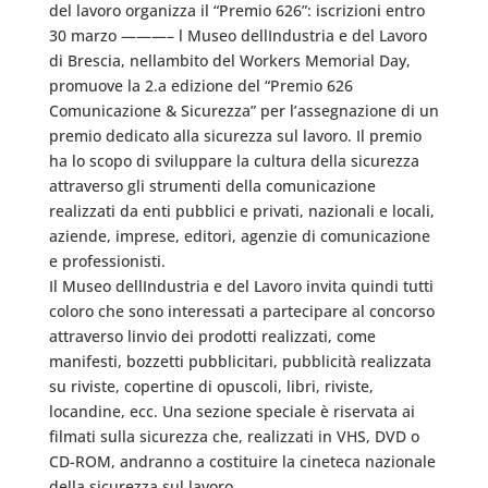
del lavoro organizza il “Premio 626”: iscrizioni entro
30 marzo ———– l Museo dellIndustria e del Lavoro
di Brescia, nellambito del Workers Memorial Day,
promuove la 2.a edizione del “Premio 626
Comunicazione & Sicurezza” per l’assegnazione di un
premio dedicato alla sicurezza sul lavoro. Il premio
ha lo scopo di sviluppare la cultura della sicurezza
attraverso gli strumenti della comunicazione
realizzati da enti pubblici e privati, nazionali e locali,
aziende, imprese, editori, agenzie di comunicazione
e professionisti.
Il Museo dellIndustria e del Lavoro invita quindi tutti
coloro che sono interessati a partecipare al concorso
attraverso linvio dei prodotti realizzati, come
manifesti, bozzetti pubblicitari, pubblicità realizzata
su riviste, copertine di opuscoli, libri, riviste,
locandine, ecc. Una sezione speciale è riservata ai
filmati sulla sicurezza che, realizzati in VHS, DVD o
CD-ROM, andranno a costituire la cineteca nazionale
della sicurezza sul lavoro.