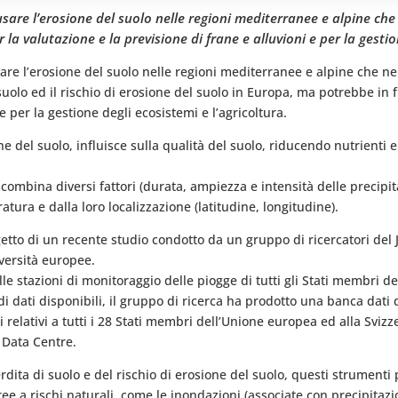
sare l’erosione del suolo nelle regioni mediterranee e alpine che
la valutazione e la previsione di frane e alluvioni e per la gestio
are l’erosione del suolo nelle regioni mediterranee e alpine che nel
suolo ed il rischio di erosione del suolo in Europa, ma potrebbe in 
e per la gestione degli ecosistemi e l’agricoltura.
one del suolo, influisce sulla qualità del suolo, riducendo nutrienti
” combina diversi fattori (durata, ampiezza e intensità delle precipi
atura e dalla loro localizzazione (latitudine, longitudine).
ggetto di un recente studio condotto da un gruppo di ricercatori del
iversità europee.
lle stazioni di monitoraggio delle piogge di tutti gli Stati membri d
i dati disponibili, il gruppo di ricerca ha prodotto una banca dati d
 relativi a tutti i 28 Stati membri dell’Unione europea ed alla Svizz
 Data Centre.
erdita di suolo e del rischio di erosione del suolo, questi strumenti
ee a rischi naturali, come le inondazioni (associate con precipitazio