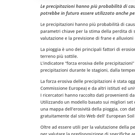
Le precipitazioni hanno più probabilità di cau
potrebbe in futuro essere utilizzato anche per 
Le precipitazioni hanno più probabilità di caus
parametri chiave per la stima della perdita di 
valutazione e la previsione di frane e alluvioni 
La pioggia è uno dei principali fattori di erosi
terreno più sottile.
L’indicatore “forza erosiva delle precipitazioni
precipitazioni durante le stagioni, dalla temper
La forza erosiva delle precipitazioni è stata o
Commissione Europea) e da altri istituti ed un
I ricercatori hanno raccolto dati provenienti da
Utilizzando un modello basato sui migliori set d
una mappa dell’erosività della pioggia, con dati
gratuitamente dal sito Web dell’ European Soil
Oltre ad essere utili per la valutazione della p
per valutare la predisposizione di specifiche ar